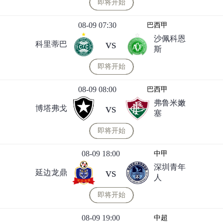
即将开始
08-09 07:30
巴西甲
沙佩科恩
vs
科里蒂巴
斯
即将开始
08-09 08:00
巴西甲
弗鲁米嫩
vs
博塔弗戈
塞
即将开始
08-09 18:00
中甲
深圳青年
vs
延边龙鼎
人
即将开始
08-09 19:00
中超