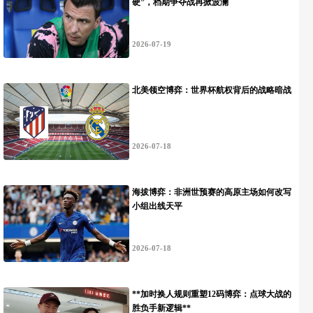
硬”，档期争夺战再掀波澜
2026-07-19
北美领空博弈：世界杯航权背后的战略暗战
2026-07-18
海拔博弈：非洲世预赛的高原主场如何改写
小组出线天平
2026-07-18
**加时换人规则重塑12码博弈：点球大战的
胜负手新逻辑**