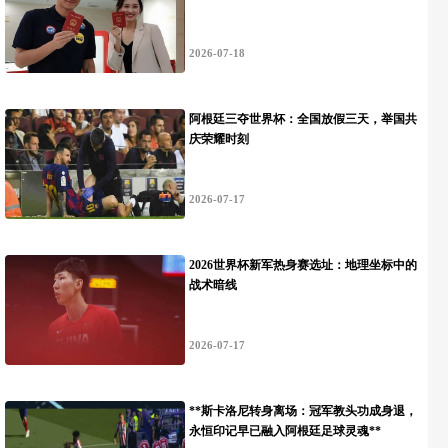
2026-07-18
阿根廷三夺世界杯：全国放假三天，举国共
庆荣耀时刻
2026-07-17
2026世界杯新军热身赛选址：地理坐标中的
战术暗线
2026-07-17
**斯卡洛尼转身离场：冠军教头功成身退，
永恒印记早已融入阿根廷足球灵魂**