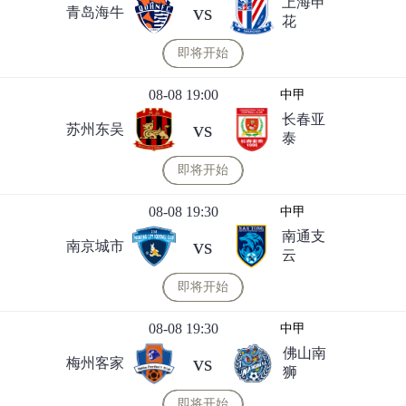
上海申
vs
青岛海牛
花
即将开始
08-08 19:00
中甲
长春亚
vs
苏州东吴
泰
即将开始
08-08 19:30
中甲
南通支
vs
南京城市
云
即将开始
08-08 19:30
中甲
佛山南
vs
梅州客家
狮
即将开始